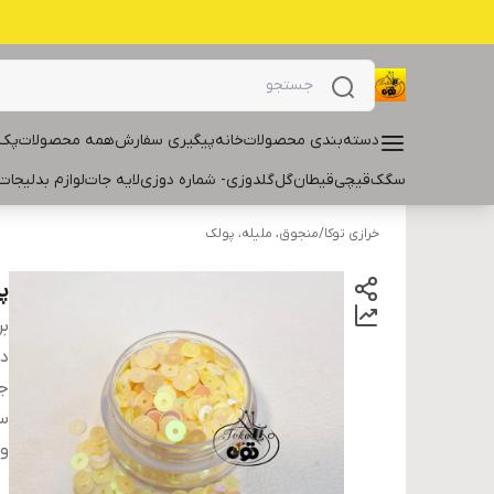
دسته‌بندی محصولات
خانه
پیگیری سفارش
همه محصولات
پک 
سگک
قیچی
قیطان
گل
گلدوزی- شماره دوزی
لایه جات
لوازم بدلیجات
خرازی توکا
/
منجوق، ملیله، پولک
پو
بر
دس
ج
سا
و