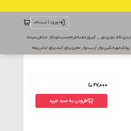
ورود | ثبت‌نام
ایدی
تکه دوزی
تور _ گیپور
جعبه
چرم
چسب
خودکار خیاطی
سرمه
 پولک
مهره
نگین
نوار اریب
نوار مغزی
یراق کیف
یراق لباس
یقه
27,000
افزودن به سبد خرید