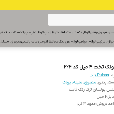
جواهردوزی
قفل
انواع دکمه و متعلقات
انواع زیپ
انواع نخ
پم پم
تخفیفات بلک فر
لوازم تزئینی
لوازم خیاطی
لوازم عروسک
محافظ اتو
ملزومات بافتنی
منجوق، ملیله،
لک تخت ۴ میل کد ۲۲۴
ند:
Pulsan ترک
ته‌بندی
:
منجوق، ملیله، پولک
نس
:
پولسان ترک رنگ ثابت
یز
:
۴ میل
احد فروش
:
حدود ۳ گرم