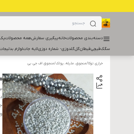
دسته‌بندی محصولات
خانه
پیگیری سفارش
همه محصولات
پک 
سگک
قیچی
قیطان
گل
گلدوزی- شماره دوزی
لایه جات
لوازم بدلیجات
خرازی توکا
/
منجوق، ملیله، پولک
/
منجوق اف جی بی
من
بر
دس
ج
و