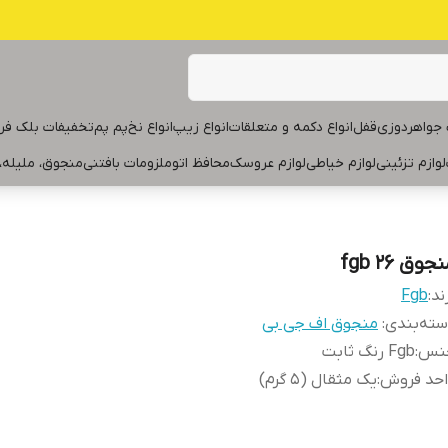
جواهردوزی
قفل
انواع دکمه و متعلقات
انواع زیپ
انواع نخ
پم پم
تخفیفات بلک فر
لوازم تزئینی
لوازم خیاطی
لوازم عروسک
محافظ اتو
ملزومات بافتنی
منجوق، ملیله،
جوق fgb ۲۶
ند:
Fgb
ته‌بندی
:
منجوق اف جی بی
نس
:
Fgb رنگ ثابت
احد فروش
:
یک مثقال (۵ گرم)