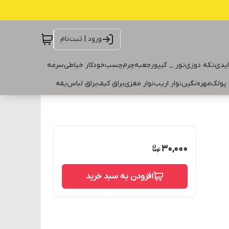
ورود | ثبت‌نام
ایدی
تکه دوزی
تور _ گیپور
جعبه
چرم
چسب
خودکار خیاطی
سرمه
 پولک
مهره
نگین
نوار اریب
نوار مغزی
یراق کیف
یراق لباس
یقه
30,000
افزودن به سبد خرید