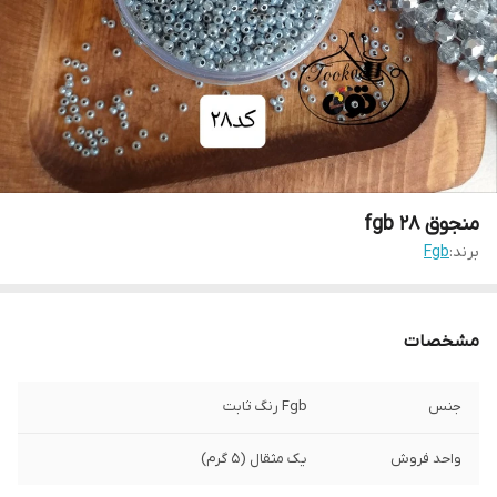
منجوق fgb ۲۸
برند:
Fgb
مشخصات
جنس
Fgb رنگ ثابت
واحد فروش
یک مثقال (۵ گرم)