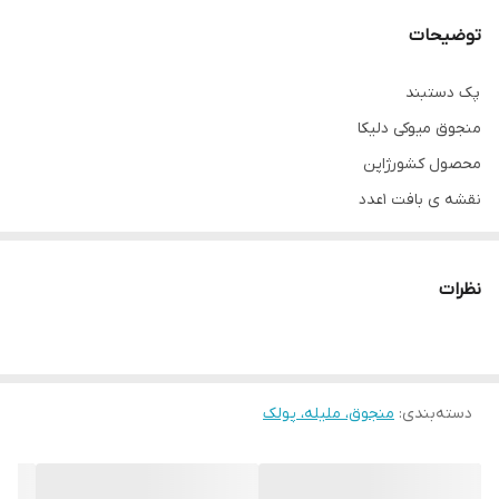
توضیحات
پک دستبند
منجوق میوکی دلیکا
محصول کشورژاپن
نقشه ی بافت ۱عدد
سایز منجوق : ۱۱
منجوق مشکی ۱۰ : ۲.۵ گرم
نظرات
قهوه ای ۲۲L دو گرم
طلایی ۱۸۳۲ : ۴گرم
سربند لوله ایی سایز ۲۰میل
دسته‌بندی
:
قفل طوطی استیل : ۱عدد
منجوق، ملیله، پولک
حلقه ۵ میل استیل: ۲عدد