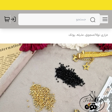
خرازی توکا
/
منجوق، ملیله، پولک