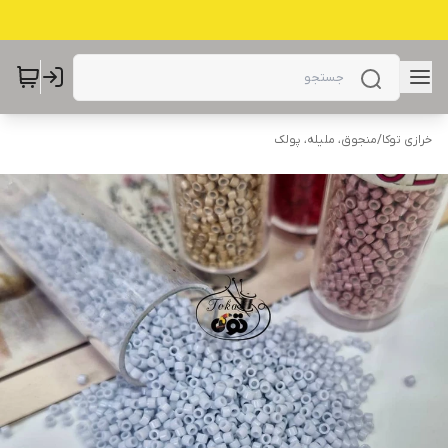
خرازی توکا
/
منجوق، ملیله، پولک