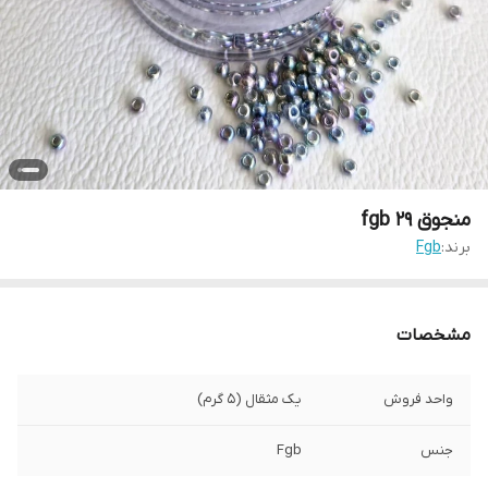
منجوق fgb ۲۹
برند:
Fgb
مشخصات
واحد فروش
یک مثقال (۵ گرم)
جنس
Fgb