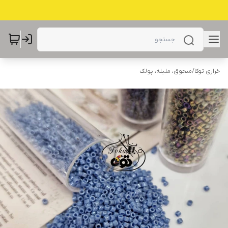
خرازی توکا
/
منجوق، ملیله، پولک