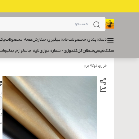
دسته‌بندی محصولات
خانه
پیگیری سفارش
همه محصولات
پک 
سگک
قیچی
قیطان
گل
گلدوزی- شماره دوزی
لایه جات
لوازم بدلیجات
خرازی توکا
/
چرم
چ
ر
دس
سا