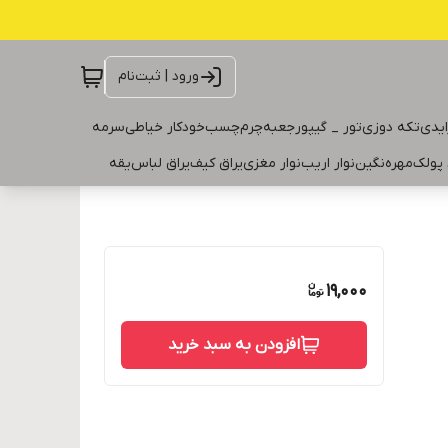
ورود | ثبت‌نام
ایدی
تکه دوزی
تور _ گیپور
جعبه
چرم
چسب
خودکار خیاطی
سرمه
 پولک
مهره
نگین
نوار اریب
نوار مغزی
یراق کیف
یراق لباس
یقه
19,000
افزودن به سبد خرید