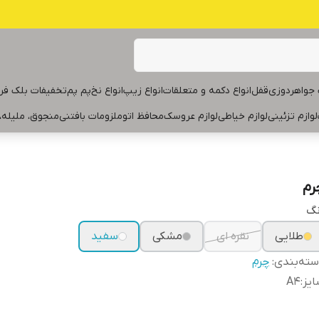
جواهردوزی
قفل
انواع دکمه و متعلقات
انواع زیپ
انواع نخ
پم پم
تخفیفات بلک فر
لوازم تزئینی
لوازم خیاطی
لوازم عروسک
محافظ اتو
ملزومات بافتنی
منجوق، ملیله،
رم
نگ
طلایی
نقره ای
مشکی
سفید
ته‌بندی
:
چرم
یز
:
A4