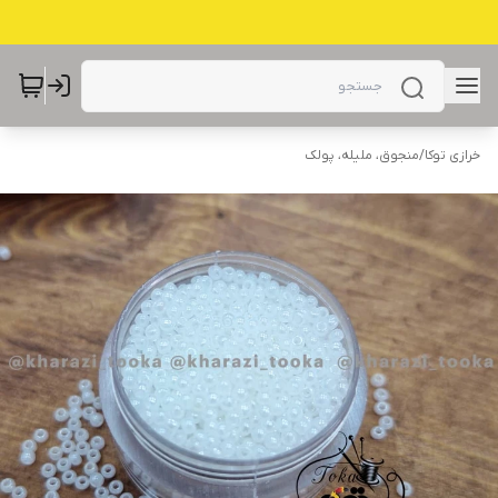
خرازی توکا
/
منجوق، ملیله، پولک