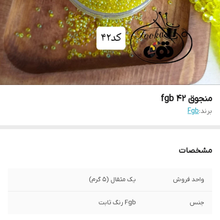
منجوق fgb ۴۲
برند:
Fgb
مشخصات
واحد فروش
یک مثقال (۵ گرم)
جنس
Fgb رنگ ثابت