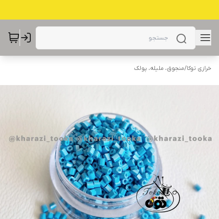
خرازی توکا
/
منجوق، ملیله، پولک