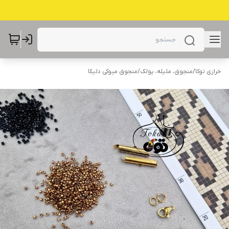
خرازی توکا
/
منجوق، ملیله، پولک
/
منجوق میوکی دلیکا