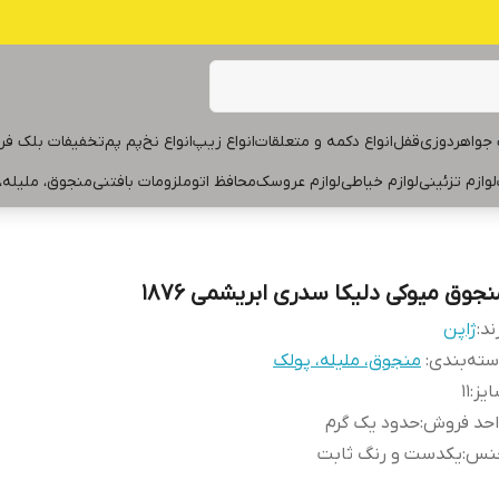
جواهردوزی
قفل
انواع دکمه و متعلقات
انواع زیپ
انواع نخ
پم پم
تخفیفات بلک فر
لوازم تزئینی
لوازم خیاطی
لوازم عروسک
محافظ اتو
ملزومات بافتنی
منجوق، ملیله،
نجوق میوکی دلیکا سدری ابریشمی ۱۸۷۶
ند:
ژاپن
ته‌بندی
:
منجوق، ملیله، پولک
یز
:
۱۱
احد فروش
:
حدود یک گرم
نس
:
یکدست و رنگ ثابت