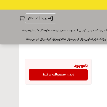
ورود | ثبت‌نام
ایدی
تکه دوزی
تور _ گیپور
جعبه
چرم
چسب
خودکار خیاطی
سرمه
 پولک
مهره
نگین
نوار اریب
نوار مغزی
یراق کیف
یراق لباس
یقه
ناموجود
دیدن محصولات مرتبط