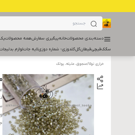
دسته‌بندی محصولات
خانه
پیگیری سفارش
همه محصولات
پک 
سگک
قیچی
قیطان
گل
گلدوزی- شماره دوزی
لایه جات
لوازم بدلیجات
خرازی توکا
/
منجوق، ملیله، پولک
م
بر
دس
سا
و
ج