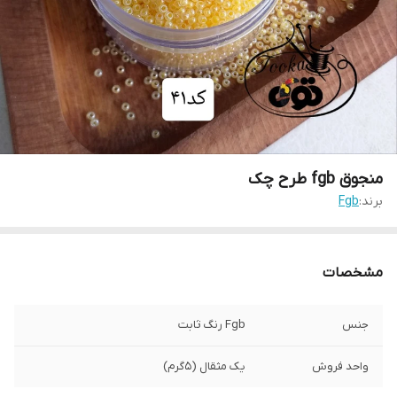
منجوق fgb طرح چک
برند:
Fgb
مشخصات
جنس
Fgb رنگ ثابت
واحد فروش
یک مثقال (۵گرم)