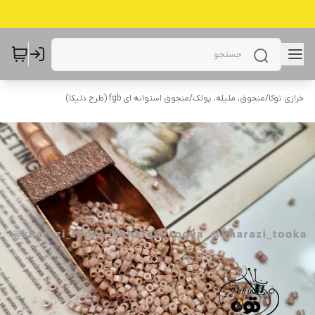
خرازی توکا
/
منجوق، ملیله، پولک
/
منجوق استوانه ای fgb (طرح دلیکا)