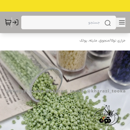
خرازی توکا
/
منجوق، ملیله، پولک