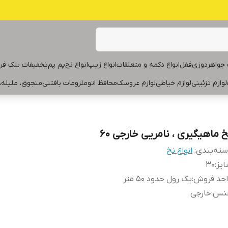
جواهردوزی
قفل
انواع دکمه و متعلقات
انواع زیپ
انواع نخ
پم پم
تخفیفات بلک فر
لوازم تزئینی
لوازم خیاطی
لوازم عروسک
محافظ اتو
ملزومات بافتنی
منجوق، ملیله،
خ ماهیگیری ، نامریی خارجی ۶۰
ته‌بندی
:
انواع نخ
یز
:
۳۰
احد فروش
:
یک رول حدود ۵۰ متر
نس
:
خارجی