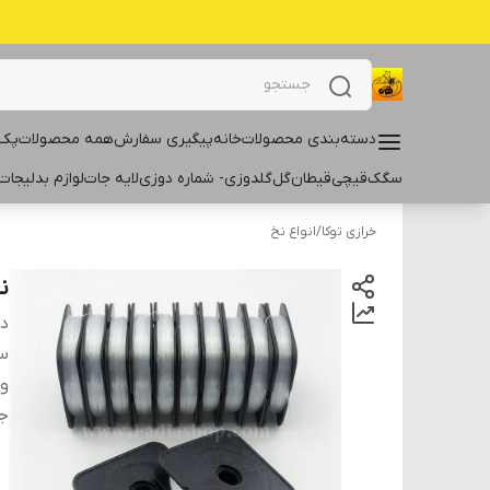
دسته‌بندی محصولات
خانه
پیگیری سفارش
همه محصولات
پک 
سگک
قیچی
قیطان
گل
گلدوزی- شماره دوزی
لایه جات
لوازم بدلیجات
خرازی توکا
/
انواع نخ
ن
دس
سا
و
ج