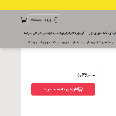
ورود | ثبت‌نام
ایدی
تکه دوزی
تور _ گیپور
جعبه
چرم
چسب
خودکار خیاطی
سرمه
 پولک
مهره
نگین
نوار اریب
نوار مغزی
یراق کیف
یراق لباس
یقه
46,000
افزودن به سبد خرید