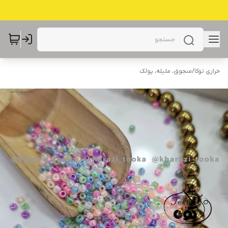
خرازی توکا
/
منجوق، ملیله، پولک