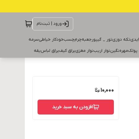
ورود | ثبت‌نام
ایدی
تکه دوزی
تور _ گیپور
جعبه
چرم
چسب
خودکار خیاطی
سرمه
 پولک
مهره
نگین
نوار اریب
نوار مغزی
یراق کیف
یراق لباس
یقه
10,000
افزودن به سبد خرید