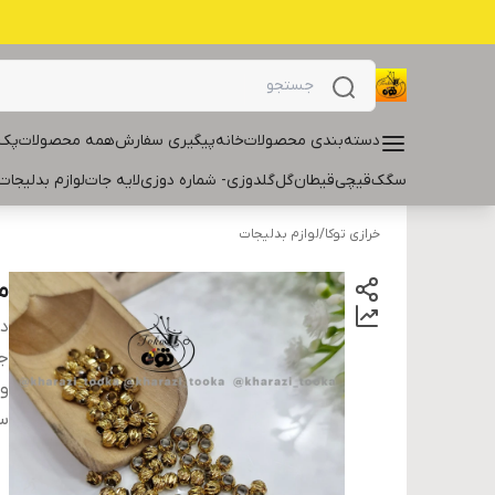
دسته‌بندی محصولات
خانه
پیگیری سفارش
همه محصولات
پک 
سگک
قیچی
قیطان
گل
گلدوزی- شماره دوزی
لایه جات
لوازم بدلیجات
خرازی توکا
/
لوازم بدلیجات
مه
دس
ج
و
سا