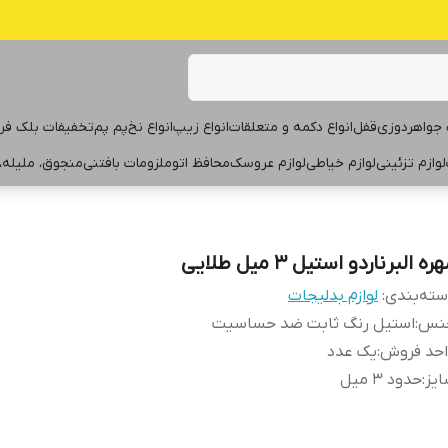
جواهردوزی
قفل
انواع دکمه و متعلقات
انواع زیپ
انواع نخ
پم پم
تخفیفات بلک فر
لوازم تزئینی
لوازم خیاطی
لوازم عروسک
محافظ اتو
ملزومات بافتنی
منجوق، ملیله،
ره البرناردو استیل ۳ میل طلایی
ته‌بندی
:
لوازم بدلیجات
نس
:
استیل رنگ‌ ثابت ضد حساسیت
احد فروش
:
یک عدد
یز
:
حدود ۳ میل