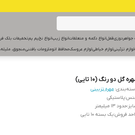
جواهردوزی
قفل
انواع دکمه و متعلقات
انواع زیپ
انواع نخ
پم پم
تخفیفات بلک فر
لوازم تزئینی
لوازم خیاطی
لوازم عروسک
محافظ اتو
ملزومات بافتنی
منجوق، ملیله،
ره گل دو رنگ (۱۰ تایی)
ته‌بندی
:
مهره تزیینی
نس
:
پلاستیکی
یز
:
حدود ۱۳ میلیمتر
احد فروش
:
یک بسته ۱۰ تایی