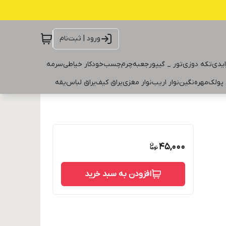
ورود | ثبت‌نام
ایدی
تکه دوزی
تور _ گیپور
جعبه
چرم
چسب
خودکار خیاطی
سرمه
 پولک
مهره
نگین
نوار اریب
نوار مغزی
یراق کیف
یراق لباس
یقه
45,000
افزودن به سبد خرید