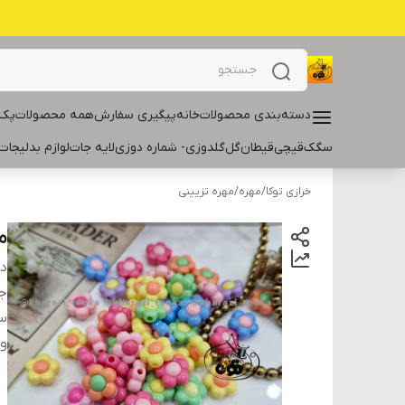
دسته‌بندی محصولات
خانه
پیگیری سفارش
همه محصولات
پک 
سگک
قیچی
قیطان
گل
گلدوزی- شماره دوزی
لایه جات
لوازم بدلیجات
خرازی توکا
/
مهره
/
مهره تزیینی
مه
دس
ج
سا
و