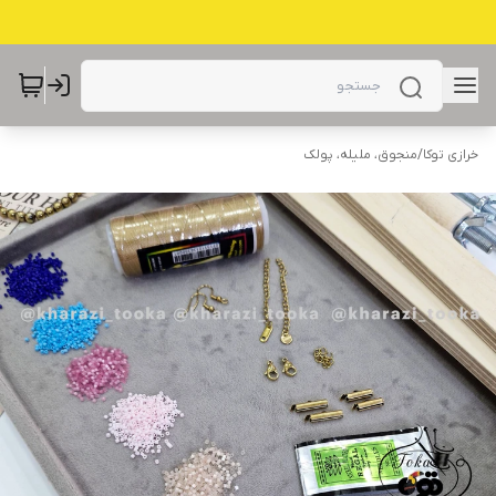
خرازی توکا
/
منجوق، ملیله، پولک