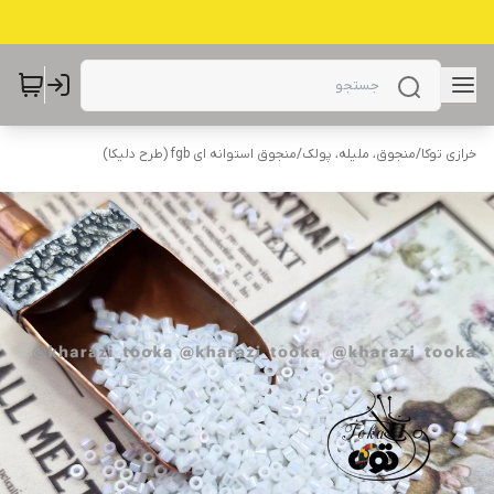
خرازی توکا
/
منجوق، ملیله، پولک
/
منجوق استوانه ای fgb (طرح دلیکا)