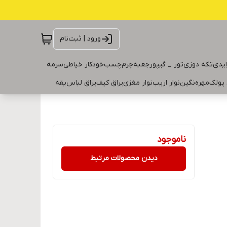
ورود | ثبت‌نام
ایدی
تکه دوزی
تور _ گیپور
جعبه
چرم
چسب
خودکار خیاطی
سرمه
 پولک
مهره
نگین
نوار اریب
نوار مغزی
یراق کیف
یراق لباس
یقه
ناموجود
دیدن محصولات مرتبط