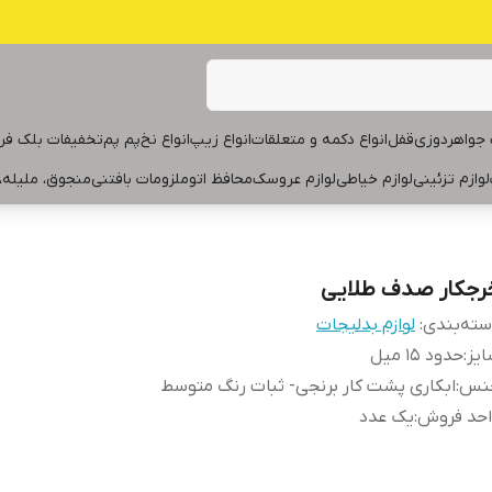
جواهردوزی
قفل
انواع دکمه و متعلقات
انواع زیپ
انواع نخ
پم پم
تخفیفات بلک فر
لوازم تزئینی
لوازم خیاطی
لوازم عروسک
محافظ اتو
ملزومات بافتنی
منجوق، ملیله،
رجکار صدف طلایی
ته‌بندی
:
لوازم بدلیجات
یز
:
حدود ۱۵ میل
نس
:
ابکاری پشت کار برنجی- ثبات رنگ متوسط
احد فروش
:
یک عدد