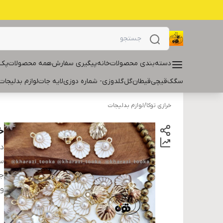
دسته‌بندی محصولات
خانه
پیگیری سفارش
همه محصولات
پک 
سگک
قیچی
قیطان
گل
گلدوزی- شماره دوزی
لایه جات
لوازم بدلیجات
خرازی توکا
/
لوازم بدلیجات
خ
دس
سا
ج
و