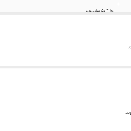
۵۰ * ۵۰ سانتیمتر
ی
ید.