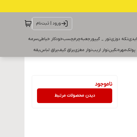
ورود | ثبت‌نام
ایدی
تکه دوزی
تور _ گیپور
جعبه
چرم
چسب
خودکار خیاطی
سرمه
 پولک
مهره
نگین
نوار اریب
نوار مغزی
یراق کیف
یراق لباس
یقه
ناموجود
دیدن محصولات مرتبط