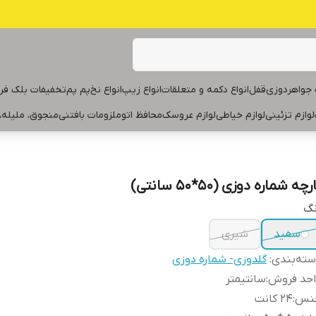
جواهردوزی
قفل
انواع دکمه و متعلقات
انواع زیپ
انواع نخ
پم پم
تخفیفات بلک فر
لوازم تزئینی
لوازم خیاطی
لوازم عروسک
محافظ اتو
ملزومات بافتنی
منجوق، ملیله،
رچه شماره دوزی (۵۰*۵۰ سانتی)
نگ
سفید
شیری
ته‌بندی
:
گلدوزی- شماره دوزی
احد فروش
:
سانتیمتر
نس
:
۲۴ کانت