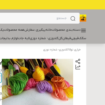
دسته‌بندی محصولات
خانه
پیگیری سفارش
همه محصولات
پک 
سگک
قیچی
قیطان
گل
گلدوزی- شماره دوزی
لایه جات
لوازم بدلیجات
خرازی توکا
/
گلدوزی- شماره دوزی
پا
ر
دس
و
ج