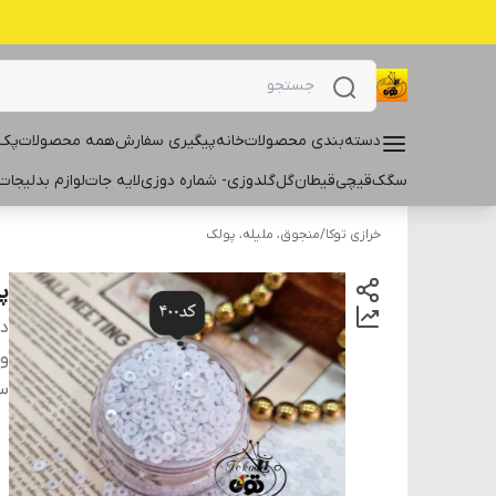
دسته‌بندی محصولات
خانه
پیگیری سفارش
همه محصولات
پک 
سگک
قیچی
قیطان
گل
گلدوزی- شماره دوزی
لایه جات
لوازم بدلیجات
خرازی توکا
/
منجوق، ملیله، پولک
پو
دس
و
سا