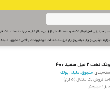
جواهردوزی
قفل
انواع دکمه و متعلقات
انواع زیپ
انواع نخ
پم پم
تخفیفات بلک فر
لوازم تزئینی
لوازم خیاطی
لوازم عروسک
محافظ اتو
ملزومات بافتنی
منجوق، ملیله،
لک تخت ۲ میل سفید ۴۰۰
ته‌بندی
:
منجوق، ملیله، پولک
احد فروش
:
یک مثقال (۵ گرم)
یز
:
۲ میلیمتر