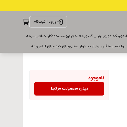
ورود | ثبت‌نام
ایدی
تکه دوزی
تور _ گیپور
جعبه
چرم
چسب
خودکار خیاطی
سرمه
 پولک
مهره
نگین
نوار اریب
نوار مغزی
یراق کیف
یراق لباس
یقه
ناموجود
دیدن محصولات مرتبط