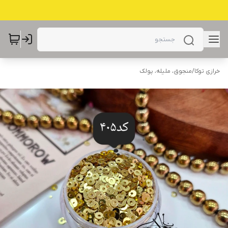
خرازی توکا
/
منجوق، ملیله، پولک