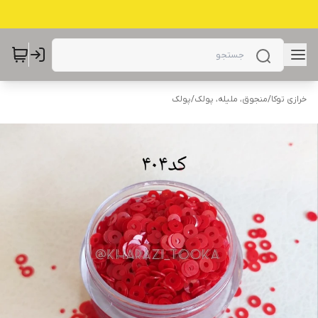
خرازی توکا
/
منجوق، ملیله، پولک
/
پولک