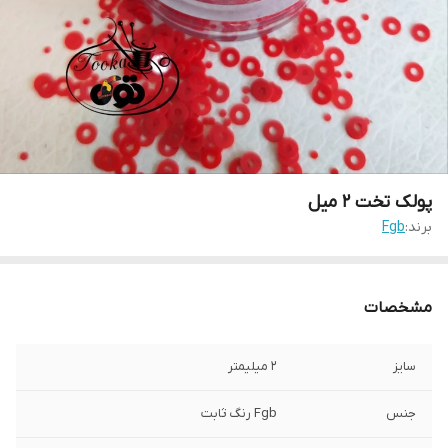
پولک تخت ۲ میل
برند:
Fgb
مشخصات
سایز
۲ میلیمتر
جنس
Fgb رنگ ثابت