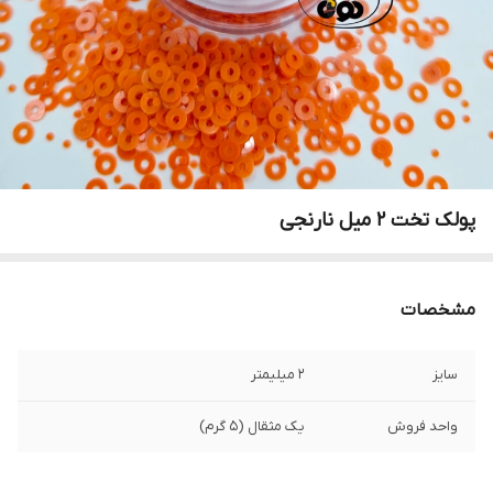
پولک تخت ۲ میل نارنجی
مشخصات
سایز
۲ میلیمتر
واحد فروش
یک مثقال (۵ گرم)