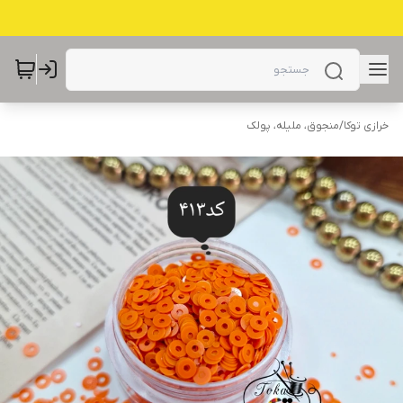
خرازی توکا
/
منجوق، ملیله، پولک