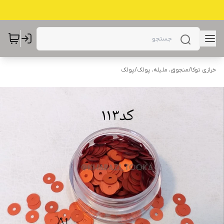
خرازی توکا
/
منجوق، ملیله، پولک
/
پولک