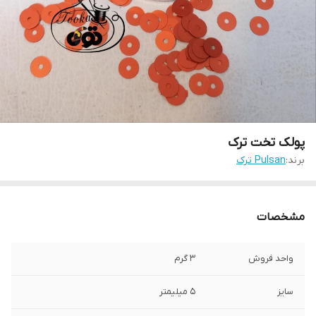
پولک تخت ترک
برند:
Pulsan ترک
مشخصات
واحد فروش
۳ گرم
سایز
۵ میلیمتر