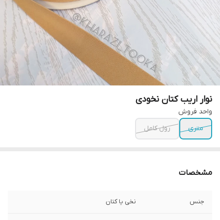
نوار اریب کتان نخودی
واحد فروش
متری
رول کامل
مشخصات
جنس
نخی یا کتان