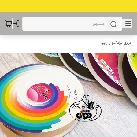
خرازی توکا
/
نوار اریب