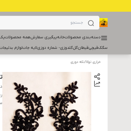
دسته‌بندی محصولات
خانه
پیگیری سفارش
همه محصولات
پک 
سگک
قیچی
قیطان
گل
گلدوزی- شماره دوزی
لایه جات
لوازم بدلیجات
خرازی توکا
/
تکه دوزی
ت
دس
ر
سا