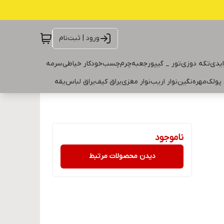
ورود | ثبت‌نام
ایدی
تکه دوزی
تور _ گیپور
جعبه
چرم
چسب
خودکار خیاطی
سرمه
 پولک
مهره
نگین
نوار اریب
نوار مغزی
یراق کیف
یراق لباس
یقه
ناموجود
دیدن محصولات مرتبط