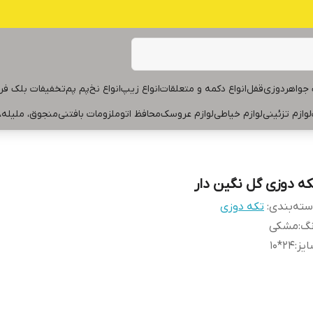
جواهردوزی
قفل
انواع دکمه و متعلقات
انواع زیپ
انواع نخ
پم پم
تخفیفات بلک فر
لوازم تزئینی
لوازم خیاطی
لوازم عروسک
محافظ اتو
ملزومات بافتنی
منجوق، ملیله،
که دوزی گل نگین دار
ته‌بندی
:
تکه دوزی
نگ
:
مشکی
یز
:
۲۴*۱۰