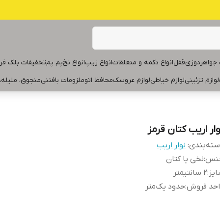
جواهردوزی
قفل
انواع دکمه و متعلقات
انواع زیپ
انواع نخ
پم پم
تخفیفات بلک فر
لوازم تزئینی
لوازم خیاطی
لوازم عروسک
محافظ اتو
ملزومات بافتنی
منجوق، ملیله،
وار اریب کتان قرمز
ته‌بندی
:
نوار اریب
نس
:
نخی یا کتان
یز
:
۲ سانتیمتر
احد فروش
:
حدود یک‌متر