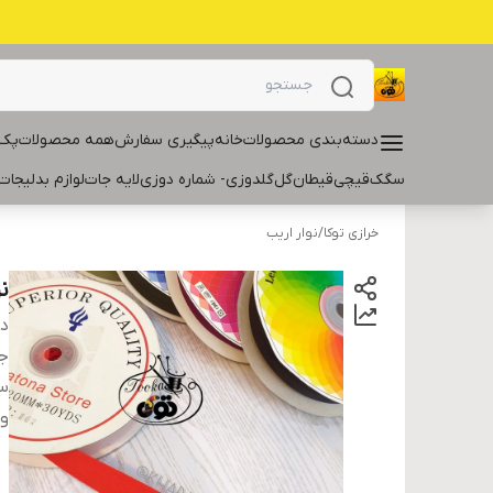
دسته‌بندی محصولات
خانه
پیگیری سفارش
همه محصولات
پک 
سگک
قیچی
قیطان
گل
گلدوزی- شماره دوزی
لایه جات
لوازم بدلیجات
خرازی توکا
/
نوار اریب
ن
دس
ج
سا
و