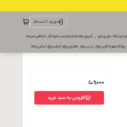
ورود | ثبت‌نام
ایدی
تکه دوزی
تور _ گیپور
جعبه
چرم
چسب
خودکار خیاطی
سرمه
 پولک
مهره
نگین
نوار اریب
نوار مغزی
یراق کیف
یراق لباس
یقه
9,000
افزودن به سبد خرید