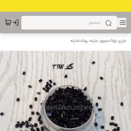
خرازی توکا
/
منجوق، ملیله، پولک
/
ملیله