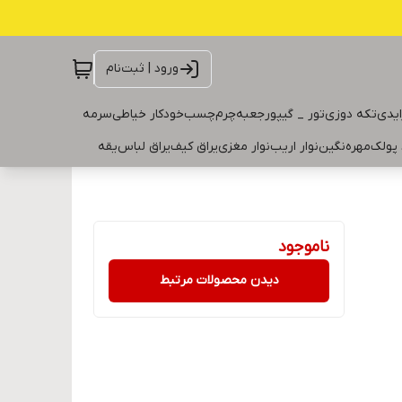
ورود | ثبت‌نام
ایدی
تکه دوزی
تور _ گیپور
جعبه
چرم
چسب
خودکار خیاطی
سرمه
 پولک
مهره
نگین
نوار اریب
نوار مغزی
یراق کیف
یراق لباس
یقه
ناموجود
دیدن محصولات مرتبط