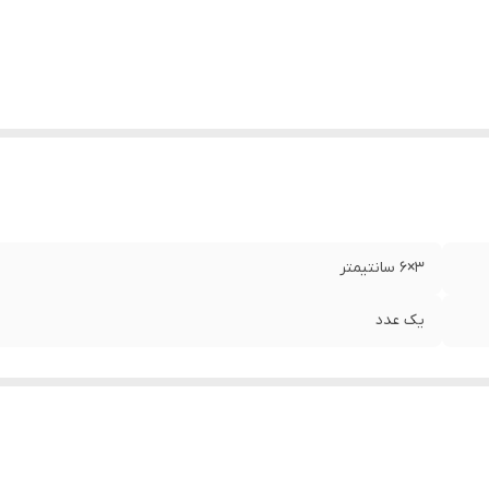
۳×۶ سانتیمتر
یک عدد