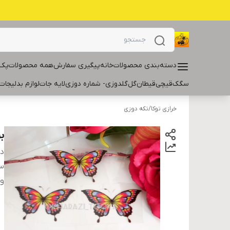
دسته‌بندی محصولات
خانه
پیگیری سفارش
همه محصولات
پک 
سگک
قیچی
قیطان
گل
گلدوزی- شماره دوزی
لایه جات
لوازم بدلیجات
خرازی توکا
/
تکه دوزی
ب
دس
سا
و