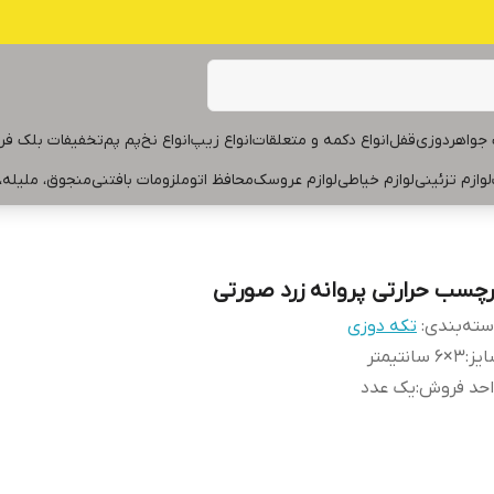
جواهردوزی
قفل
انواع دکمه و متعلقات
انواع زیپ
انواع نخ
پم پم
تخفیفات بلک فر
لوازم تزئینی
لوازم خیاطی
لوازم عروسک
محافظ اتو
ملزومات بافتنی
منجوق، ملیله،
رچسب حرارتی پروانه زرد صورتی
ته‌بندی
:
تکه دوزی
یز
:
۳×۶ سانتیمتر
احد فروش
:
یک عدد