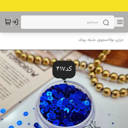
خرازی توکا
/
منجوق، ملیله، پولک