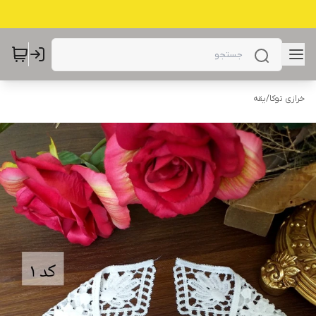
خرازی توکا
/
یقه