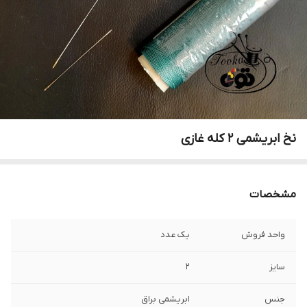
نخ ابریشمی ۲ کله غازی
مشخصات
واحد فروش
یک عدد
سایز
۲
جنس
ابریشمی براق