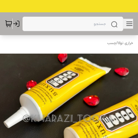
خرازی توکا
/
چسب