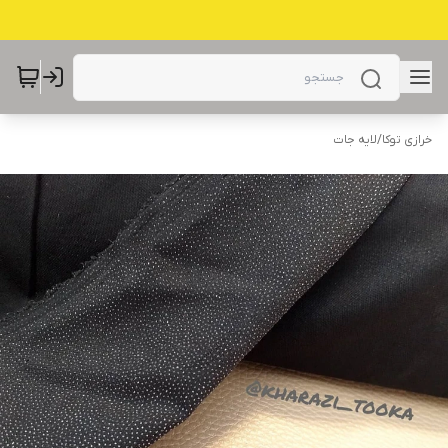
خرازی توکا
/
لایه جات