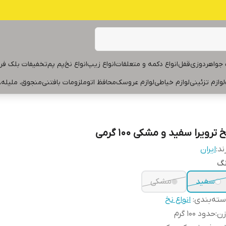
جواهردوزی
قفل
انواع دکمه و متعلقات
انواع زیپ
انواع نخ
پم پم
تخفیفات بلک فر
لوازم تزئینی
لوازم خیاطی
لوازم عروسک
محافظ اتو
ملزومات بافتنی
منجوق، ملیله،
 ترویرا سفید و مشکی ۱۰۰ گرمی
ند:
ایران
نگ
سفید
مشکی
ته‌بندی
:
انواع نخ
زن
:
حدود ۱۰۰ گرم