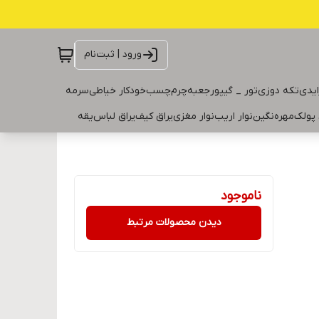
ورود | ثبت‌نام
ایدی
تکه دوزی
تور _ گیپور
جعبه
چرم
چسب
خودکار خیاطی
سرمه
 پولک
مهره
نگین
نوار اریب
نوار مغزی
یراق کیف
یراق لباس
یقه
ناموجود
دیدن محصولات مرتبط