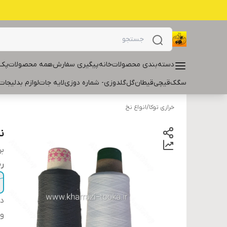
دسته‌بندی محصولات
خانه
پیگیری سفارش
همه محصولات
پک 
سگک
قیچی
قیطان
گل
گلدوزی- شماره دوزی
لایه جات
لوازم بدلیجات
خرازی توکا
/
انواع نخ
نخ
بر
ر
دس
و