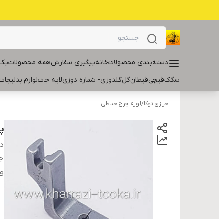
دسته‌بندی محصولات
خانه
پیگیری سفارش
همه محصولات
پک 
سگک
قیچی
قیطان
گل
گلدوزی- شماره دوزی
لایه جات
لوازم بدلیجات
خرازی توکا
/
لوزم چرخ خیاطی
پ
دس
ج
و