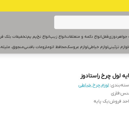
جواهردوزی
قفل
انواع دکمه و متعلقات
انواع زیپ
انواع نخ
پم پم
تخفیفات بلک فر
لوازم تزئینی
لوازم خیاطی
لوازم عروسک
محافظ اتو
ملزومات بافتنی
منجوق، ملیله،
ایه لول چرخ راستادوز
ته‌بندی
:
لوزم چرخ خیاطی
نس
:
فلزی
احد فروش
:
یک پایه