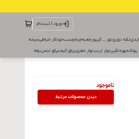
ورود | ثبت‌نام
ایدی
تکه دوزی
تور _ گیپور
جعبه
چرم
چسب
خودکار خیاطی
سرمه
 پولک
مهره
نگین
نوار اریب
نوار مغزی
یراق کیف
یراق لباس
یقه
ناموجود
دیدن محصولات مرتبط