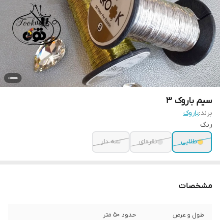
سیم باروک ۳
برند:
باروک
رنگ
طلایی
نقره‌ای
لمه دار
مشخصات
طول و عرض
حدود ۵۰ متر