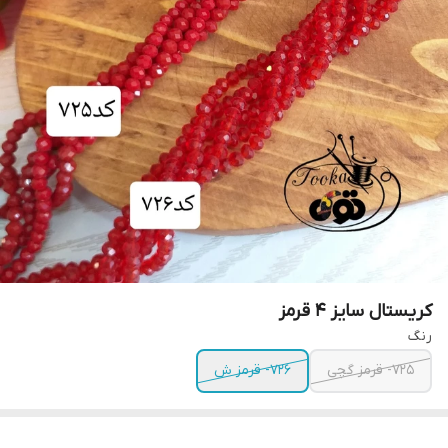
کریستال سایز ۴ قرمز
رنگ
۷۲۵- قرمز گچی
۷۲۶- قرمز ش