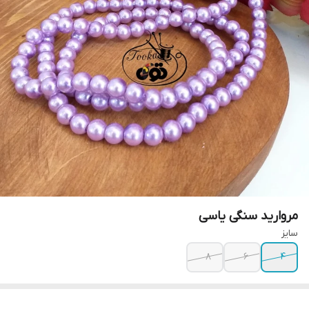
مروارید سنگی یاسی
سایز
۸
۶
۴