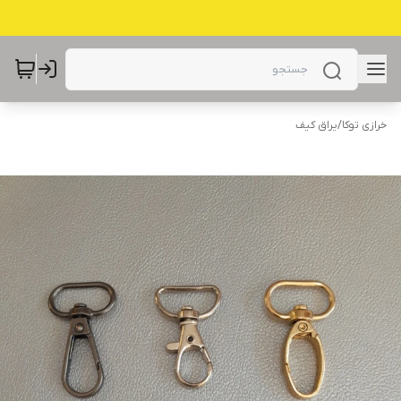
خرازی توکا
/
یراق کیف