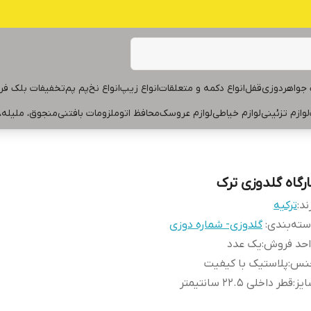
جواهردوزی
قفل
انواع دکمه و متعلقات
انواع زیپ
انواع نخ
پم پم
تخفیفات بلک فر
لوازم تزئینی
لوازم خیاطی
لوازم عروسک
محافظ اتو
ملزومات بافتنی
منجوق، ملیله،
ارگاه گلدوزی ترک
ند:
ترکیه
ته‌بندی
:
گلدوزی- شماره دوزی
احد فروش
:
یک عدد
نس
:
پلاستیک با کیفیت
یز
:
قطر داخلی ۲۲.۵ سانتیمتر