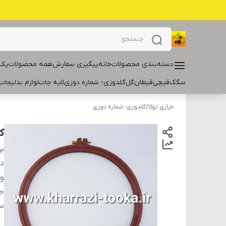
دسته‌بندی محصولات
خانه
پیگیری سفارش
همه محصولات
پک 
سگک
قیچی
قیطان
گل
گلدوزی- شماره دوزی
لایه جات
لوازم بدلیجات
خرازی توکا
/
گلدوزی- شماره دوزی
ک
بر
دس
و
ج
سا