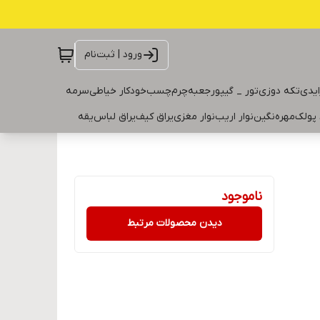
ورود | ثبت‌نام
ایدی
تکه دوزی
تور _ گیپور
جعبه
چرم
چسب
خودکار خیاطی
سرمه
 پولک
مهره
نگین
نوار اریب
نوار مغزی
یراق کیف
یراق لباس
یقه
ناموجود
دیدن محصولات مرتبط