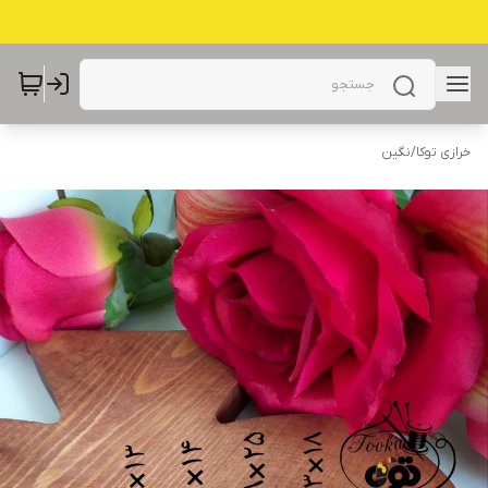
خرازی توکا
/
نگین