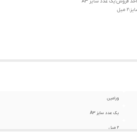
احد فروش
:
یک عدد سایز A3
یز
:
۲ میل
ورامین
یک عدد سایز A3
۲ میل