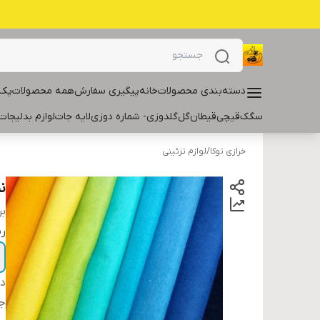
دسته‌بندی محصولات
خانه
پیگیری سفارش
همه محصولات
پک 
سگک
قیچی
قیطان
گل
گلدوزی- شماره دوزی
لایه جات
لوازم بدلیجات
خرازی توکا
/
لوازم تزئینی
نمد 
بر
ر
دس
ج