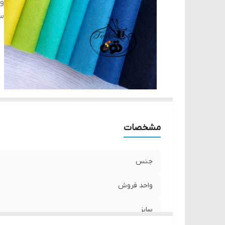
و
سا
مشخصات
جنس
واحد فروش
سایز