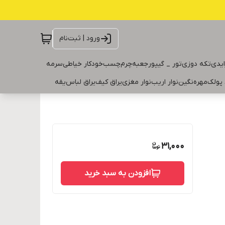
ورود | ثبت‌نام
ایدی
تکه دوزی
تور _ گیپور
جعبه
چرم
چسب
خودکار خیاطی
سرمه
 پولک
مهره
نگین
نوار اریب
نوار مغزی
یراق کیف
یراق لباس
یقه
31,000
افزودن به سبد خرید