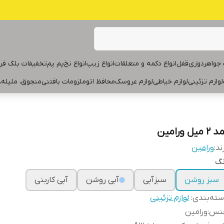
جواهردوزی
قفل
انواع دکمه و متعلقات
انواع زیپ
انواع نخ
پم پم
تخفیفات بلک فر
لوازم تزئینی
لوازم خیاطی
لوازم عروسک
محافظ اتو
ملزومات بافتنی
منجوق، ملیله،
۲ میل ورامین
ند:
ورامین
نگ
سبز روشن
سبزآبی
آبی روشن
آبی کاربنی
ته‌بندی
:
لوازم تزئینی
نس
:
ورامین