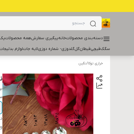
دسته‌بندی محصولات
خانه
پیگیری سفارش
همه محصولات
پک 
سگک
قیچی
قیطان
گل
گلدوزی- شماره دوزی
لایه جات
لوازم بدلیجات
خرازی توکا
/
نگین
ن
بر
سا
دس
و