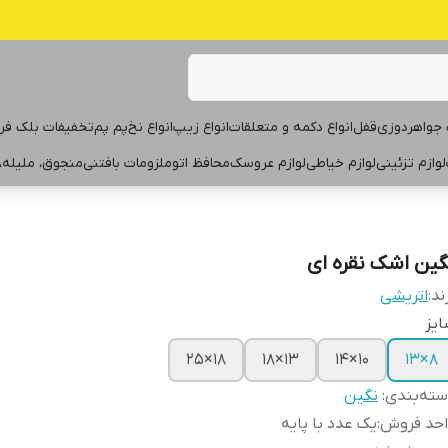
جواهردوزی
قفل
انواع دکمه و متعلقات
انواع زیپ
انواع نخ
پم پم
تخفیفات بلک فر
لوازم تزئینی
لوازم خیاطی
لوازم عروسک
محافظ اتو
ملزومات بافتنی
منجوق، ملیله،
گین اشک نقره ای
ند:
اتریشی
یز
۱۸×۲۵
۱۳×۱۸
۱۰×۱۴
۸×۱۳
ته‌بندی
:
نگین
احد فروش
:
یک عدد با پایه