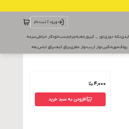
ورود | ثبت‌نام
ایدی
تکه دوزی
تور _ گیپور
جعبه
چرم
چسب
خودکار خیاطی
سرمه
 پولک
مهره
نگین
نوار اریب
نوار مغزی
یراق کیف
یراق لباس
یقه
4,000
افزودن به سبد خرید